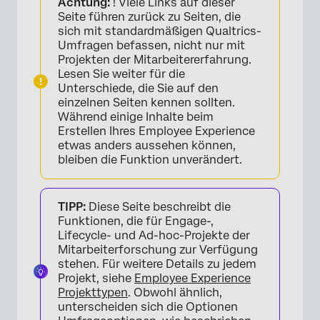
Achtung:
! Viele Links auf dieser
Allgemein
Seite führen zurück zu Seiten, die
sich mit standardmäßigen Qualtrics-
Antworten
Umfragen befassen, nicht nur mit
Projekten der Mitarbeitererfahrung.
Sicherheit
Lesen Sie weiter für die
Unterschiede, die Sie auf den
Nach der Umfrage
einzelnen Seiten kennen sollten.
Während einige Inhalte beim
Erweitert
Erstellen Ihres Employee Experience
FAQs
etwas anders aussehen können,
bleiben die Funktion unverändert.
TIPP:
Diese Seite beschreibt die
Funktionen, die für Engage-,
Lifecycle- und Ad-hoc-Projekte der
Mitarbeiterforschung zur Verfügung
stehen. Für weitere Details zu jedem
Projekt, siehe
Employee Experience
Projekttypen
. Obwohl ähnlich,
unterscheiden sich die Optionen