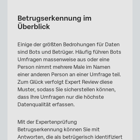
Betrugserkennung im Überblick
Aktivieren von Betrugserkennung
Betrugserkennung im
Überblick
Mehrfache Einreichung verhindern
Bot-Erkennung
Einige der größten Bedrohungen für Daten
Sicherheitsscan-Monitor
sind Bots und Betrüger. Häufig führen Bots
Umfragen massenweise aus oder eine
Erkennung von Duplikaten
Person nimmt mehrere Male im Namen
Ersetzen der RelevantID durch Erkennung von
einer anderen Person an einer Umfrage teil.
Duplikaten
Zum Glück verfolgt Expert Review diese
Muster, sodass Sie sicherstellen können,
Hinzufügen von Feldern zur
dass Ihre Umfragen nur die höchste
Betrugsaufdeckung zum Umfrage
Datenqualität erfassen.
Mit der Expertenprüfung
Betrugserkennung können Sie mit
Antworten, die als betrügerisch identifiziert