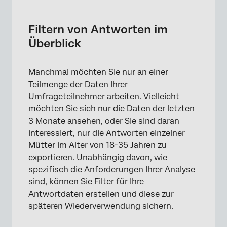
Filtern von Antworten im Überblick
Hinzufügen von Filtern
Filtern von Antworten im
Überblick
Filter sichern
Laden gespeicherter Filter
Manchmal möchten Sie nur an einer
Herunterladen von gefiltertem Inhalt
Teilmenge der Daten Ihrer
Umfrageteilnehmer arbeiten. Vielleicht
Felder, nach denen Sie filtern können
möchten Sie sich nur die Daten der letzten
Grundlagen der Bedingungserstellung
3 Monate ansehen, oder Sie sind daran
interessiert, nur die Antworten einzelner
Konditionen und Bedingung
Mütter im Alter von 18-35 Jahren zu
Alle vs. Beliebig
exportieren. Unabhängig davon, wie
spezifisch die Anforderungen Ihrer Analyse
Verschachteln von Logik
sind, können Sie Filter für Ihre
Antwortdaten erstellen und diese zur
Liste der Operatoren
späteren Wiederverwendung sichern.
Filtern von Antworten in verschiedenen
Projektarten