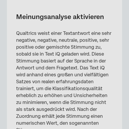
Meinungsanalyse aktivieren
Stimmung
Meinungsanalyse aktivieren
Stimmung vs. Themenstimmung
Qualtrics weist einer Textantwort eine sehr
Stimmung anzeigen und ändern
negative, negative, neutrale, positive, sehr
Nach Stimmung filtern
positive oder gemischte Stimmung zu,
sobald sie in Text iQ geladen wird. Diese
Stimmungswert
Stimmung basiert auf der Sprache in der
Antwort und dem Fragetext. Das Text iQ
Stimmung
wird anhand eines großen und vielfältigen
Mehrsprachige Stimmung
Satzes von realen erfahrungsdaten
trainiert, um die Klassifikationsqualität
erheblich zu erhöhen und Unsicherheiten
zu minimieren, wenn die Stimmung nicht
als stark ausgedrückt wird. Nach der
Zuordnung erhält jede Stimmung einen
numerischen Wert, den sogenannten