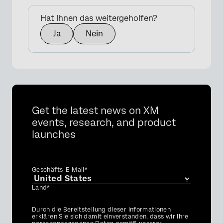
Hat Ihnen das weitergeholfen?
Ja
Nein
Get the latest news on XM
events, research, and product
launches
Geschäfts-E-Mail*
Land*
Privacy
Durch die Bereitstellung dieser Informationen
Optin
erklären Sie sich damit einverstanden, dass wir Ihre