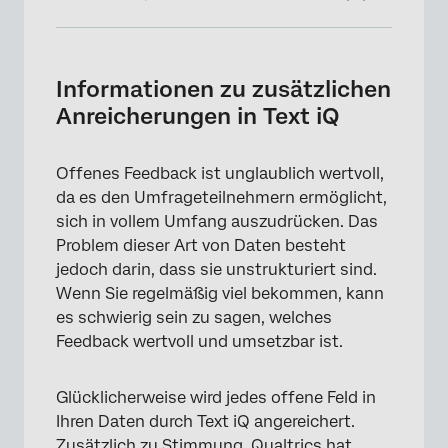
Informationen zu zusätzlichen
Anreicherungen in Text iQ
Informationen zu zusätzlichen
Durchführbarkeit
Anreicherungen in Text iQ
Aufwand
Offenes Feedback ist unglaublich wertvoll,
Emotion& Emotionale Intensität
da es den Umfrageteilnehmern ermöglicht,
Anreicherungen hinzufügen
sich in vollem Umfang auszudrücken. Das
Problem dieser Art von Daten besteht
Wo können Sie zusätzliche Anreicherungen
jedoch darin, dass sie unstrukturiert sind.
anzeigen?
Wenn Sie regelmäßig viel bekommen, kann
Mit Text iQ kompatible Felder
es schwierig sein zu sagen, welches
Feedback wertvoll und umsetzbar ist.
Glücklicherweise wird jedes offene Feld in
Ihren Daten durch Text iQ angereichert.
Zusätzlich zu
Stimmung
, Qualtrics hat