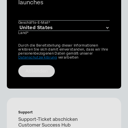
launches
Geschäfts-E-Mail*
Land*
Privacy
Durch die Bereitstellung dieser Informationen
Optin
erklären Sie sich damit einverstanden, dass wir Ihre
personenbezogenen Daten gemäß unserer
Datenschutzerklärung
verarbeiten
Absenden
Support
Support-Ticket abschicken
Customer Success Hub