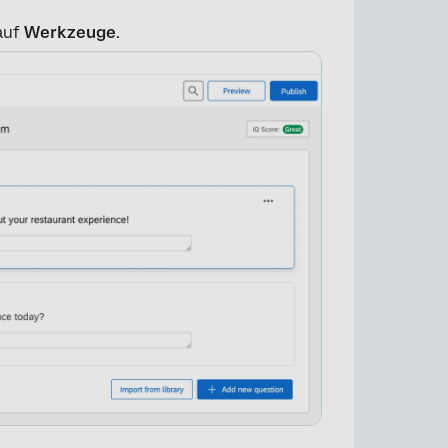
 auf
Werkzeuge
.