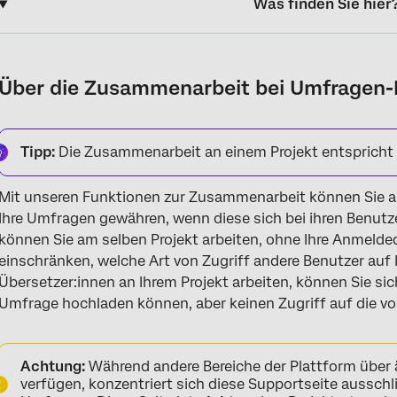
Was finden Sie hier
Über die Zusammenarbeit bei Umfragen-Projekten
Zusammenarbeit innerhalb der Organisation
Über die Zusammenarbeit bei Umfragen-
Zusammenarbeit außerhalb der Organisation und mit neuen Be
Überlegungen bei instanzübergreifender Zusammenarbeit
Tipp:
Die Zusammenarbeit an einem Projekt entspricht d
Zusammenarbeit mit SSO-Benutzer:innen
Mit unseren Funktionen zur Zusammenarbeit können Sie an
Zugreifen auf geteilte Umfragen
Ihre Umfragen gewähren, wenn diese sich bei ihren Benut
können Sie am selben Projekt arbeiten, ohne Ihre Anmelde
Kollaborationsberechtigungen
einschränken, welche Art von Zugriff andere Benutzer auf I
Fehlerbehebung
Übersetzer:innen an Ihrem Projekt arbeiten, können Sie sic
Umfrage hochladen können, aber keinen Zugriff auf die v
FAQs
Achtung:
Während andere Bereiche der Plattform über 
verfügen, konzentriert sich diese Supportseite aussch