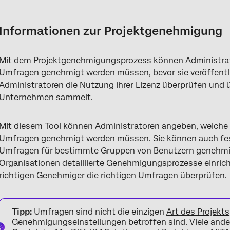
Informationen zur Projektgenehmigung
Instanz vs. Abteilung
Informationen zur Projektgenehmigung
Standardgenehmigungsregel anlegen
Mit dem Projektgenehmigungsprozess können Administrato
Erstellen benutzerdefinierter Genehmigungsregeln
Umfragen genehmigt werden müssen, bevor sie
veröffentl
Kollaborationspartner:in können einen Genehmigungsantrag st
Administratoren die Nutzung ihrer Lizenz überprüfen und 
Unternehmen sammelt.
Regeln löschen
Änderungen rückgängig machen
Mit diesem Tool können Administratoren angeben, welche 
Umfragen genehmigt werden müssen. Sie können auch fes
Wie Regeln ausgewertet werden
Umfragen für bestimmte Gruppen von Benutzern genehmi
Der Genehmigungsprozess
Organisationen detaillierte Genehmigungsprozesse einrich
richtigen Genehmiger die richtigen Umfragen überprüfen.
Ausstehende Genehmigungen
FAQs
Tipp:
Umfragen sind nicht die einzigen
Art des Projekts
Genehmigungseinstellungen betroffen sind. Viele ande