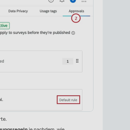
te.
ungsregeln
je nachdem, wie