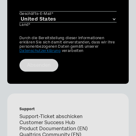
Geschäfts-E-Mail*
Land*
Privacy
Durch die Bereitstellung dieser Informationen
Optin
erklären Sie sich damit einverstanden, dass wir Ihre
personenbezogenen Daten gemäß unserer
Datenschutzerklärung
verarbeiten
Absenden
Support
Support-Ticket abschicken
Customer Success Hub
Product Documentation (EN)
Qualtrics Community (EN)