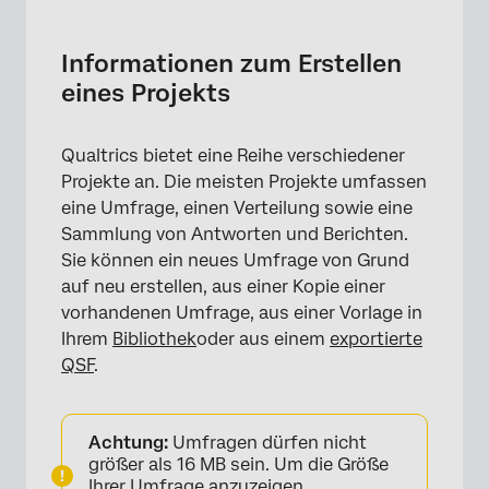
Informationen zum Erstellen eines Projekts
Durchsuchen des Katalogs
Informationen zum Erstellen
eines Projekts
Erstellen eines neuen Umfrageprojekts
Erstellen von Projekten aus einer Kopie
Qualtrics bietet eine Reihe verschiedener
Aus der Bibliothek erstellen
Projekte an. Die meisten Projekte umfassen
eine Umfrage, einen Verteilung sowie eine
Erstellen von Projekten über eine Datei
Sammlung von Antworten und Berichten.
Anlegen von Projekte aus geführten
Sie können ein neues Umfrage von Grund
Lösungen
auf neu erstellen, aus einer Kopie einer
vorhandenen Umfrage, aus einer Vorlage in
Erstellen von Projekten über eine Vorlage
Ihrem
Bibliothek
oder aus einem
exportierte
Projekttypen
QSF
.
FAQs
Achtung:
Umfragen dürfen nicht
größer als 16 MB sein. Um die Größe
Ihrer Umfrage anzuzeigen,