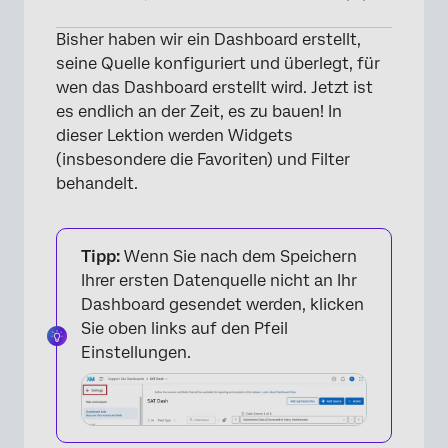
Bisher haben wir ein Dashboard erstellt,
Die Grundlagen der Navigation und
seine Quelle konfiguriert und überlegt, für
Bearbeitung eines Dashboard
wen das Dashboard erstellt wird. Jetzt ist
Allgemeine Widget
es endlich an der Zeit, es zu bauen! In
dieser Lektion werden Widgets
NPS Veränderung im Laufe der Zeit
(insbesondere die Favoriten) und Filter
Verbatim Feedback
behandelt.
Durchschnittlicher CES (Customer Effort
Score) im Zeitverlauf
Tipp:
Wenn Sie nach dem Speichern
Anzeige der CSAT im Vergleich zu einer
Ihrer ersten Datenquelle nicht an Ihr
Benchmark
Dashboard gesendet werden, klicken
Sie oben links auf den Pfeil
Aufschlüsseln von Metriken nach Teams,
Einstellungen.
Abteilungen und mehr
NPS
Für Ihre Zielgruppe filtern