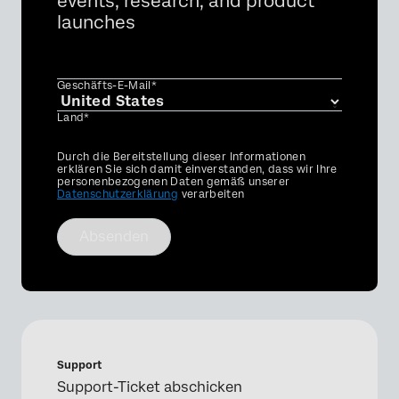
events, research, and product
launches
Geschäfts-E-Mail*
Land*
Privacy
Durch die Bereitstellung dieser Informationen
Optin
erklären Sie sich damit einverstanden, dass wir Ihre
personenbezogenen Daten gemäß unserer
Datenschutzerklärung
verarbeiten
Absenden
Support
Support-Ticket abschicken