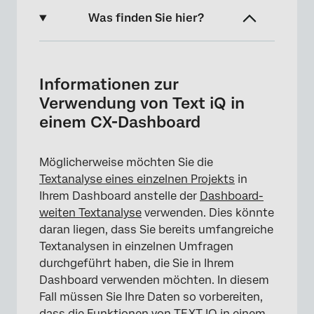
Was finden Sie hier?
Informationen zur Verwendung von Text iQ in
einem CX-Dashboard
Informationen zur
Erforderliche Felder und Typen
Verwendung von Text iQ in
einem CX-Dashboard
Hinzufügen von Textanalysen zu Widgets
Möglicherweise möchten Sie die
Textanalyse eines einzelnen Projekts
in
Ihrem Dashboard anstelle der
Dashboard-
weiten Textanalyse
verwenden. Dies könnte
daran liegen, dass Sie bereits umfangreiche
Textanalysen in einzelnen Umfragen
durchgeführt haben, die Sie in Ihrem
Dashboard verwenden möchten. In diesem
Fall müssen Sie Ihre Daten so vorbereiten,
dass die Funktionen von TEXT IQ in einem