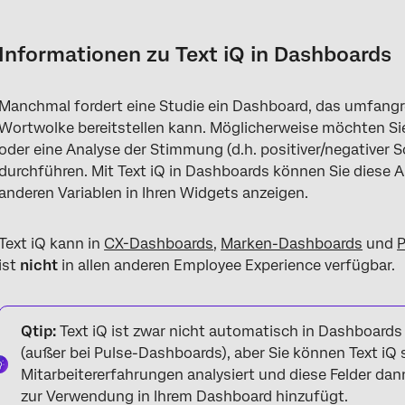
Informationen zu Text iQ in Dashboards
Navigieren zu Text iQ in Dashboards
Informationen zu Text iQ in Dashboards
Texteingabe-Fragen zuordnen
Manchmal fordert eine Studie ein Dashboard, das umfangre
Textanalysefunktionen
Wortwolke bereitstellen kann. Möglicherweise möchten 
Themen und Stimmungen zuordnen
oder eine Analyse der Stimmung (d.h. positiver/negativer
durchführen. Mit Text iQ in Dashboards können Sie diese A
Hinzufügen von Textanalysen zu Widgets
anderen Variablen in Ihren Widgets anzeigen.
FAQs
Text iQ kann in
CX-Dashboards
,
Marken-Dashboards
und
P
ist
nicht
in allen anderen Employee Experience verfügbar.
Qtip:
Text iQ ist zwar nicht automatisch in Dashboards
(außer bei Pulse-Dashboards), aber Sie können Text iQ 
Mitarbeitererfahrungen analysiert und diese Felder 
zur Verwendung in Ihrem Dashboard hinzufügt.