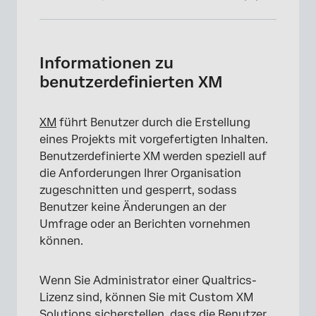
Informationen zu benutzerdefinierten XM
Kundenspezifische XM für Ihr Organisation
Informationen zu
benutzerdefinierten XM
Änderungen an benutzerdefinierten XM
Verwalten des Benutzerzugriffs auf
XM
führt Benutzer durch die Erstellung
benutzerdefinierte XM
eines Projekts mit vorgefertigten Inhalten.
Eigentum verwalten
Benutzerdefinierte XM werden speziell auf
die Anforderungen Ihrer Organisation
Zugriffstyp für Lösung verwalten
zugeschnitten und gesperrt, sodass
FAQs
Benutzer keine Änderungen an der
Umfrage oder an Berichten vornehmen
können.
Wenn Sie Administrator einer Qualtrics-
Lizenz sind, können Sie mit Custom XM
Solutions sicherstellen, dass die Benutzer