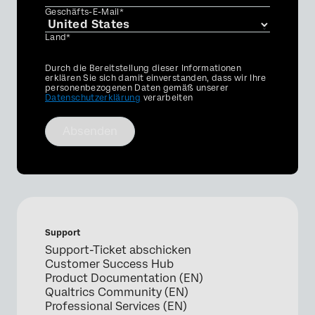
Geschäfts-E-Mail*
Land*
Privacy
Durch die Bereitstellung dieser Informationen
Optin
erklären Sie sich damit einverstanden, dass wir Ihre
personenbezogenen Daten gemäß unserer
Datenschutzerklärung
verarbeiten
Absenden
Support
Support-Ticket abschicken
Customer Success Hub
Product Documentation (EN)
Qualtrics Community (EN)
Professional Services (EN)