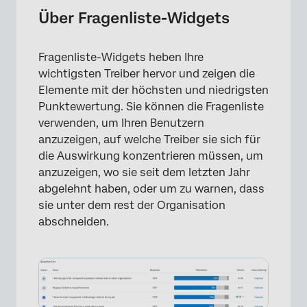
Anzuzeigende Elemente auswählen
Über Fragenliste-Widgets
Optionen für hoch/niedrig
Fragenliste-Widgets heben Ihre
Auswirkung
wichtigsten Treiber hervor und zeigen die
Zusätzliche Anzeigeoptionen
Elemente mit der höchsten und niedrigsten
Punktewertung. Sie können die Fragenliste
Vergleiche
verwenden, um Ihren Benutzern
anzuzeigen, auf welche Treiber sie sich für
Signifikanztest
die Auswirkung konzentrieren müssen, um
Visualisierungen
anzuzeigen, wo sie seit dem letzten Jahr
abgelehnt haben, oder um zu warnen, dass
FAQs
sie unter dem rest der Organisation
abschneiden.