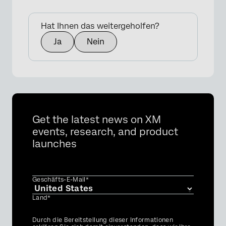
Hat Ihnen das weitergeholfen?
Ja
Nein
Get the latest news on XM
events, research, and product
launches
Geschäfts-E-Mail*
Land*
Privacy
Durch die Bereitstellung dieser Informationen