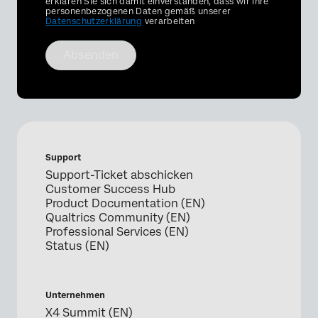
Optin
erklären Sie sich damit einverstanden, dass wir Ihre
personenbezogenen Daten gemäß unserer
Datenschutzerklärung
verarbeiten
Absenden
Support
Support-Ticket abschicken
Customer Success Hub
Product Documentation (EN)
Qualtrics Community (EN)
Professional Services (EN)
Status (EN)
Unternehmen
X4 Summit (EN)