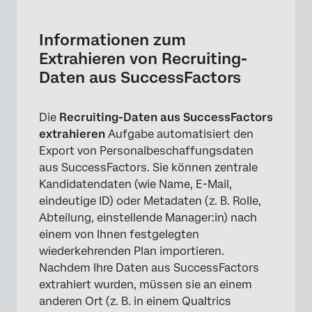
Informationen zum Extrahieren von
Recruiting-Daten aus SuccessFactors
Informationen zum
Einrichten einer Aufgabe
Extrahieren von Recruiting-
Daten aus SuccessFactors
Finden Ihrer Benutzerkonto
Fehlerbehebung bei SuccessFactors-
Die
Recruiting-Daten aus SuccessFactors
Aufgaben
extrahieren
Aufgabe automatisiert den
FAQs
Export von Personalbeschaffungsdaten
aus SuccessFactors. Sie können zentrale
Kandidatendaten (wie Name, E-Mail,
eindeutige ID) oder Metadaten (z. B. Rolle,
Abteilung, einstellende Manager:in) nach
einem von Ihnen festgelegten
wiederkehrenden Plan importieren.
Nachdem Ihre Daten aus SuccessFactors
extrahiert wurden, müssen sie an einem
anderen Ort (z. B. in einem Qualtrics