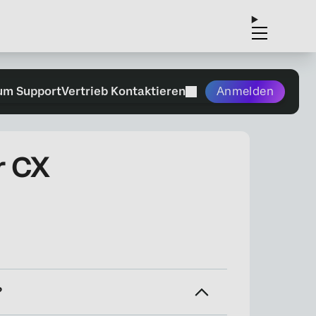
um Support
Vertrieb Kontaktieren
Anmelden
r CX
?