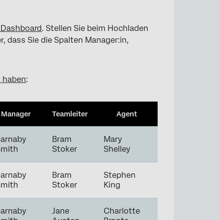
X-Dashboard
. Stellen Sie beim Hochladen
, dass Sie die Spalten Manager:in,
t haben
:
Manager
Teamleiter
Agent
arnaby
Bram
Mary
Smith
Stoker
Shelley
arnaby
Bram
Stephen
Smith
Stoker
King
arnaby
Jane
Charlotte