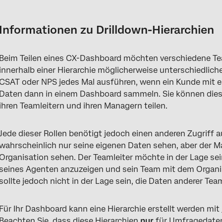
Informationen zu Drilldown-Hierarchien
Hierarchie definieren
Informationen zu Drilldown-Hierarchien
Erfassen von Umfrage
Beim Teilen eines CX-Dashboard möchten verschiedene Tea
Rollen einrichten
innerhalb einer Hierarchie möglicherweise unterschiedliche
Metadaten definieren
CSAT oder NPS jedes Mal ausführen, wenn ein Kunde mit ei
Daten dann in einem Dashboard sammeln. Sie können dies
Dashboard-Daten
ihren Teamleitern und ihren Managern teilen.
Dashboard konfigurieren
Jede dieser Rollen benötigt jedoch einen anderen Zugriff a
Dateneinschränkungen festlegen
wahrscheinlich nur seine eigenen Daten sehen, aber der M
Organisation sehen. Der Teamleiter möchte in der Lage se
seines Agenten anzuzeigen und sein Team mit dem Organisa
sollte jedoch nicht in der Lage sein, die Daten anderer Tea
Für Ihr Dashboard kann eine Hierarchie erstellt werden mit
Beachten Sie, dass diese Hierarchien
nur
für Umfragedaten