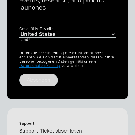
events, research, and product
launches
Geschäfts-E-Mail*
Land*
Privacy
Durch die Bereitstellung dieser Informationen
Optin
erklären Sie sich damit einverstanden, dass wir Ihre
personenbezogenen Daten gemäß unserer
Datenschutzerklärung
verarbeiten
Absenden
Support
Support-Ticket abschicken