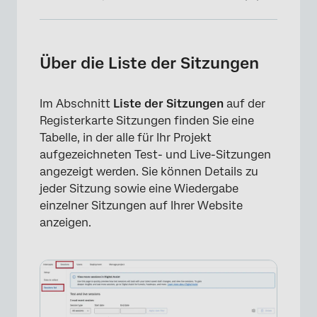
Über die Liste der Sitzungen
Sitzungen filtern
Über die Liste der Sitzungen
Ausführen von Testsitzungen
Im Abschnitt
Liste der Sitzungen
auf der
Auswählen der anzuzeigenden Spalten
Registerkarte Sitzungen finden Sie eine
Verfügbare Informationen zur Sitzung
Tabelle, in der alle für Ihr Projekt
aufgezeichneten Test- und Live-Sitzungen
Anzeigen von Aufzeichnungen
angezeigt werden. Sie können Details zu
jeder Sitzung sowie eine Wiedergabe
Löschen von Sitzungen
einzelner Sitzungen auf Ihrer Website
anzeigen.