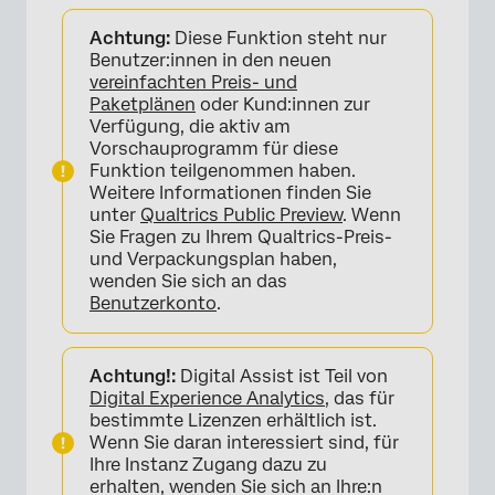
Über Digital Assist
Achtung:
Diese Funktion steht nur
Anforderungen
Benutzer:innen in den neuen
vereinfachten Preis- und
Zugriff auf Digital Assist
Paketplänen
oder Kund:innen zur
Verfügung, die aktiv am
Navigieren in Digital Assist
Vorschauprogramm für diese
Funktion teilgenommen haben.
Freigabe von Digital Assist
Weitere Informationen finden Sie
unter
Qualtrics Public Preview
. Wenn
Sie Fragen zu Ihrem Qualtrics-Preis-
und Verpackungsplan haben,
wenden Sie sich an das
Benutzerkonto
.
Achtung!:
Digital Assist ist Teil von
Digital Experience Analytics
, das für
bestimmte Lizenzen erhältlich ist.
Wenn Sie daran interessiert sind, für
Ihre Instanz Zugang dazu zu
erhalten, wenden Sie sich an Ihre:n