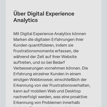
Über Digital Experience Analytics
Sitzungswiedergabe
Über Digital Experience
Analytics
Frustrationserkennung
Einrichten von Digital Experience Analytics
Mit Digital Experience Analytics können
Digital Assist
Marken die digitalen Erfahrungen ihrer
Kunden quantifizieren, indem sie
Anzeigen von Daten in einem Dashboard
Frustrationsmomente erfassen, die
FAQs
während der Zeit auf Ihrer Website
auftreten, und so bei Bedarf
Verbesserungen vornehmen können. Die
Erfahrung einzelner Kunden in einem
einzigen Webbrowser, einschließlich der
Erkennung von vier Frustrationsverhalten,
kann auf mobilem Web und Desktop
nachverfolgt werden, was eine proaktive
Erkennung von Problemen innerhalb