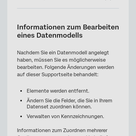
Informationen zum Bearbeiten eines
Datenmodells
Informationen zum Bearbeiten
Datenmodell bearbeiten
eines Datenmodells
Knoten aus dem Datenmodell entfernen
Nachdem Sie ein Datenmodell angelegt
Auswählen, welche Felder aus Quellen
haben, müssen Sie es möglicherweise
eingeschlossen werden sollen
bearbeiten. Folgende Änderungen werden
Neues Feld hinzufügen
auf dieser Supportseite behandelt:
Felder löschen
Elemente werden entfernt.
Datensetfelder bearbeiten
Ändern Sie die Felder, die Sie in Ihrem
Datenmodell-Entwürfe
Datenset zuordnen können.
Verwalten von Kennzeichnungen.
FAQs
Informationen zum Zuordnen mehrerer