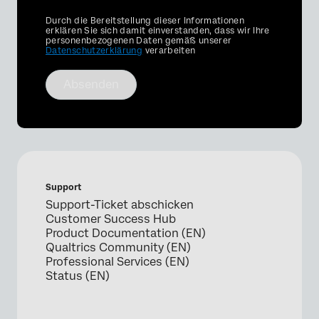
Privacy
Durch die Bereitstellung dieser Informationen
Optin
erklären Sie sich damit einverstanden, dass wir Ihre
personenbezogenen Daten gemäß unserer
Datenschutzerklärung
verarbeiten
Absenden
Support
Support-Ticket abschicken
Customer Success Hub
Product Documentation (EN)
Qualtrics Community (EN)
Professional Services (EN)
Status (EN)