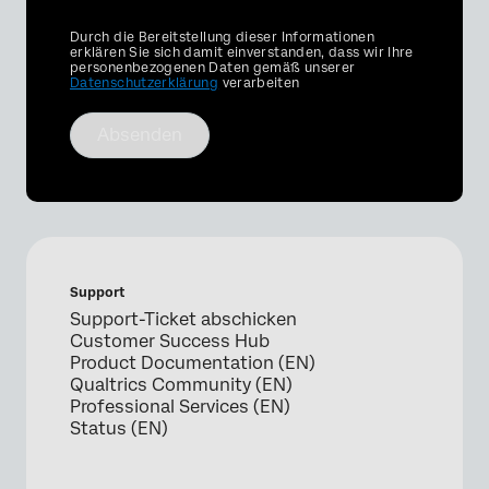
Privacy
Durch die Bereitstellung dieser Informationen
Optin
erklären Sie sich damit einverstanden, dass wir Ihre
personenbezogenen Daten gemäß unserer
Datenschutzerklärung
verarbeiten
Absenden
Support
Support-Ticket abschicken
Customer Success Hub
Product Documentation (EN)
Qualtrics Community (EN)
Professional Services (EN)
Status (EN)