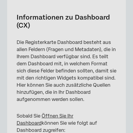
Informationen zu Dashboard (CX)
Unterstützte Dashboardtypen
Informationen zu Dashboard
(CX)
Wichtige Begriffe
Erste Dashboard zuordnen
Die Registerkarte Dashboard besteht aus
Daten-Mapper vs. Data Modeler
allen Feldern (Fragen und Metadaten), die in
Ihrem Dashboard verfügbar sind. Es teilt
Verwendung mehrerer referenzierter
dem Dashboard mit, in welchem Format
Datensätze
sich diese Felder befinden sollten, damit sie
Datenset-Auslastungsgrenzen
mit den richtigen Widgets kompatibel sind.
Hier können Sie auch zusätzliche Quellen
FAQs
hinzufügen, die in Ihr Dashboard
aufgenommen werden sollen.
Sobald Sie
Öffnen Sie Ihr
Dashboard
können Sie wie folgt auf
Dashboard zugreifen: