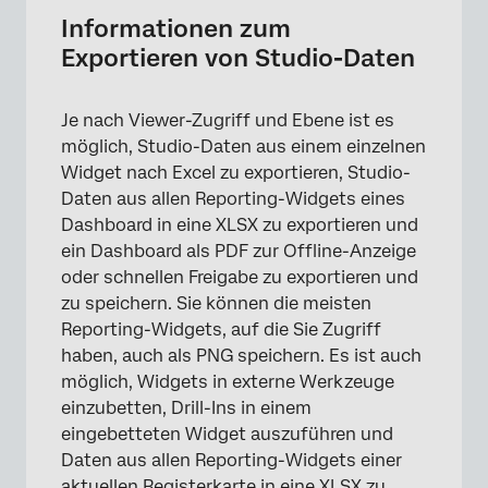
Daten
Informationen zum
Exportieren von Daten aus einem Widget
Exportieren von Studio-Daten
nach Excel
Exportieren von Daten aus allen Widgets
Je nach Viewer-Zugriff und Ebene ist es
nach Excel
möglich, Studio-Daten aus einem einzelnen
Widget nach Excel zu exportieren, Studio-
Dashboard als PDF
Daten aus allen Reporting-Widgets eines
Speichern eines Widget als Bild
Dashboard in eine XLSX zu exportieren und
ein Dashboard als PDF zur Offline-Anzeige
Einbetten von Widgets in externe Werkzeuge
oder schnellen Freigabe zu exportieren und
Alle Registerkartendaten exportieren
zu speichern. Sie können die meisten
Reporting-Widgets, auf die Sie Zugriff
Exportieren einer Registerkarte als PDF
haben, auch als PNG speichern. Es ist auch
möglich, Widgets in externe Werkzeuge
einzubetten, Drill-Ins in einem
eingebetteten Widget auszuführen und
Daten aus allen Reporting-Widgets einer
aktuellen Registerkarte in eine XLSX zu