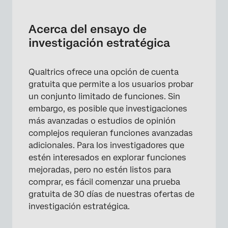
Acerca del ensayo de investigación
estratégica
Acerca del ensayo de
Límites de uso en cuentas de prueba
investigación estratégica
Funciones y restricciones de la versión de
prueba
Qualtrics ofrece una opción de cuenta
gratuita que permite a los usuarios probar
Iniciar una prueba
un conjunto limitado de funciones. Sin
Actualización de su Cuenta de prueba
embargo, es posible que investigaciones
más avanzadas o estudios de opinión
Vencimiento de prueba
complejos requieran funciones avanzadas
Preguntas frequentes
adicionales. Para los investigadores que
estén interesados en explorar funciones
mejoradas, pero no estén listos para
comprar, es fácil comenzar una prueba
gratuita de 30 días de nuestras ofertas de
investigación estratégica.