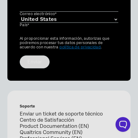
Correo electrónico*
País*
Privacy
Al proporcionar esta información, autorizas que
Optin
podremos procesar tus datos personales de
acuerdo con nuestra
política de privacidad
.
Enviar
Soporte
Enviar un ticket de soporte técnico
Centro de Satisfacción
Product Documentation (EN)
Qualtrics Community (EN)