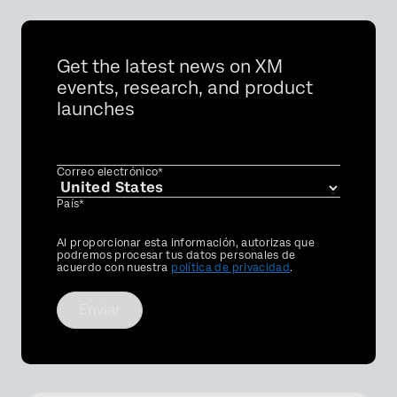
Get the latest news on XM
events, research, and product
launches
Correo electrónico*
País*
Privacy
Al proporcionar esta información, autorizas que
Optin
podremos procesar tus datos personales de
acuerdo con nuestra
política de privacidad
.
Enviar