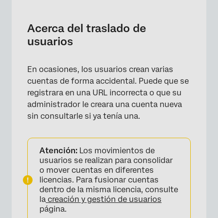
Acerca del traslado de usuarios
Proceso de traslado de usuarios
Acerca del traslado de
usuarios
Traslado manual
Eliminación de cuenta
En ocasiones, los usuarios crean varias
Preguntas frequentes
cuentas de forma accidental. Puede que se
registrara en una URL incorrecta o que su
administrador le creara una cuenta nueva
sin consultarle si ya tenía una.
Atención:
Los movimientos de
usuarios se realizan para consolidar
o mover cuentas en diferentes
licencias. Para fusionar cuentas
dentro de la misma licencia, consulte
la
creación y gestión de usuarios
página.