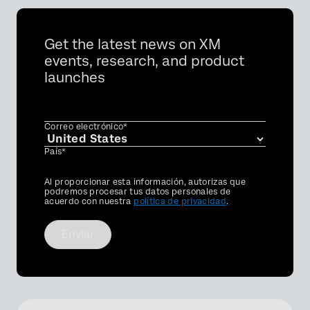
Get the latest news on XM
events, research, and product
launches
Correo electrónico*
País*
Privacy
Al proporcionar esta información, autorizas que
Optin
podremos procesar tus datos personales de
acuerdo con nuestra
política de privacidad
.
Enviar