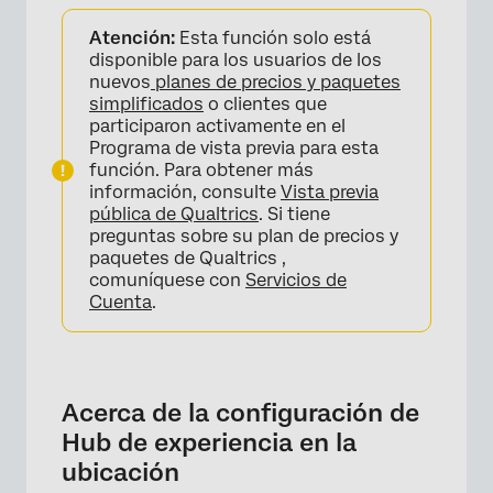
Acerca de la configuración de Hub de
Atención:
Esta función solo está
experiencia en la ubicación
disponible para los usuarios de los
Creación de un Hub de experiencia en la
nuevos
planes de precios y paquetes
simplificados
o clientes que
ubicación
participaron activamente en el
Pestaña de configuración
Programa de vista previa para esta
función. Para obtener más
Pestaña Diseño
información, consulte
Vista previa
pública de Qualtrics
. Si tiene
Pestaña Mensajes
preguntas sobre su plan de precios y
paquetes de Qualtrics ,
Vista previa del Hub de experiencia en la
comuníquese con
Servicios de
ubicación
Cuenta
.
Activación del Hub de experiencia en la
ubicación
Hub de experiencia en la ubicación
Acerca de la configuración de
compartida
Hub de experiencia en la
ubicación