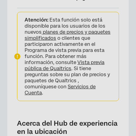
Acerca del Hub de experiencia en la
Atención:
Esta función solo está
ubicación
disponible para los usuarios de los
Acceso al Hub de experiencia en la ubicación
nuevos
planes de precios y paquetes
simplificados
o clientes que
Navegando por el Hub de experiencia en la
participaron activamente en el
ubicación
Programa de vista previa para esta
función. Para obtener más
Permisos
información, consulte
Vista previa
pública de Qualtrics
. Si tiene
Migración desde el Legacy Hub de
preguntas sobre su plan de precios y
experiencia en la ubicación
paquetes de Qualtrics ,
comuníquese con
Servicios de
Cuenta
.
Acerca del Hub de experiencia
en la ubicación