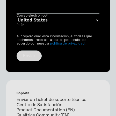
Correo electrónico*
País*
Privacy
Al proporcionar esta información, autorizas que
Optin
podremos procesar tus datos personales de
acuerdo con nuestra
política de privacidad
.
Enviar
Soporte
Enviar un ticket de soporte técnico
Centro de Satisfacción
Product Documentation (EN)
Qualtrics Community (EN)