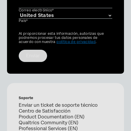
Correo electrónico*
País*
Privacy
Al proporcionar esta información, autorizas que
Optin
podremos procesar tus datos personales de
acuerdo con nuestra
política de privacidad
.
Enviar
Soporte
Enviar un ticket de soporte técnico
Centro de Satisfacción
Product Documentation (EN)
Qualtrics Community (EN)
Professional Services (EN)