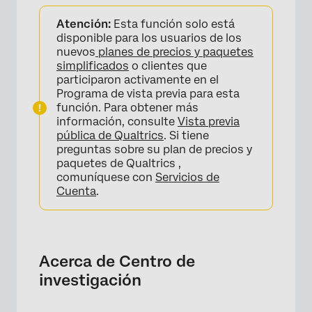
Acerca de Centro de investigación
Atención:
Esta función solo está
Acceder al Centro de investigación
disponible para los usuarios de los
nuevos
planes de precios y paquetes
Uso del Centro de investigación
simplificados
o clientes que
participaron activamente en el
Actividad reciente en el Centro de
Programa de vista previa para esta
investigación
función. Para obtener más
información, consulte
Vista previa
Permisos
pública de Qualtrics
. Si tiene
preguntas sobre su plan de precios y
paquetes de Qualtrics ,
comuníquese con
Servicios de
Cuenta
.
Acerca de Centro de
investigación