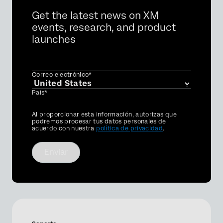
Get the latest news on XM
events, research, and product
launches
Correo electrónico*
País*
Privacy
Al proporcionar esta información, autorizas que
Optin
podremos procesar tus datos personales de
acuerdo con nuestra
política de privacidad
.
Enviar