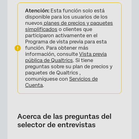
Acerca de las preguntas del selector de
Atención:
Esta función solo está
entrevistas
disponible para los usuarios de los
Configuración de una pregunta del selector
nuevos
planes de precios y paquetes
simplificados
o clientes que
de entrevistas
participaron activamente en el
Experiencia del encuestado
Programa de vista previa para esta
función. Para obtener más
Entrevistas en Zoom
información, consulte
Vista previa
pública de Qualtrics
. Si tiene
Datos y análisis
preguntas sobre su plan de precios y
paquetes de Qualtrics ,
comuníquese con
Servicios de
Cuenta
.
Acerca de las preguntas del
selector de entrevistas