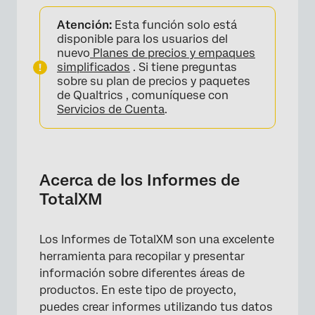
Acerca de los Informes de TotalXM
Atención:
Esta función solo está
Creación de Informes TotalXM
disponible para los usuarios del
nuevo
Planes de precios y empaques
Navegación por los Informes de TotalXM
simplificados
. Si tiene preguntas
sobre su plan de precios y paquetes
Panel de activos
de Qualtrics , comuníquese con
Servicios de Cuenta
.
Secciones
Resumen ejecutivo
Compartiendo el informe TotalXM
Acerca de los Informes de
Colaboración en los Informes de TotalXM
TotalXM
Preguntas frequentes
Los Informes de TotalXM son una excelente
herramienta para recopilar y presentar
información sobre diferentes áreas de
productos. En este tipo de proyecto,
puedes crear informes utilizando tus datos