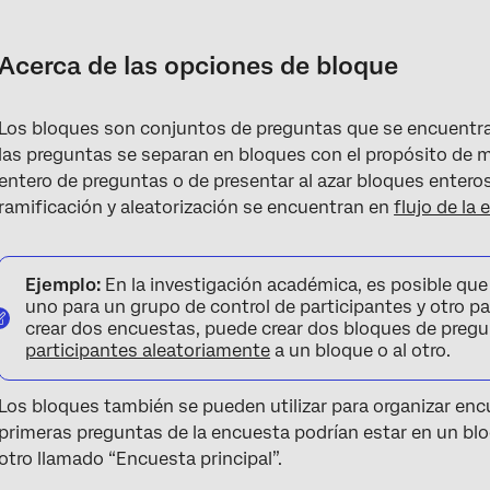
Acerca de las opciones de bloque
Adición de un bloque nuevo
Acerca de las opciones de bloque
División de un bloque existente
Los bloques son conjuntos de preguntas que se encuentran
Guardar un Bloque en su Biblioteca
las preguntas se separan en bloques con el propósito de 
Cómo agregar un Bloque desde su Biblioteca
entero de preguntas o de presentar al azar bloques entero
ramificación y aleatorización se encuentran en
flujo de la
Cambio del nombre de un bloque
Bloques contraídos
Ejemplo:
En la investigación académica, es posible qu
Uso de bloques en el flujo de la encuesta
uno para un grupo de control de participantes y otro p
crear dos encuestas, puede crear dos bloques de preg
Editar bloque
participantes aleatoriamente
a un bloque o al otro.
Bloques móviles
Los bloques también se pueden utilizar para organizar enc
Uso de opciones de bloque
primeras preguntas de la encuesta podrían estar en un bloq
otro llamado “Encuesta principal”.
Opciones de Bloque en diferentes tipos de proyectos