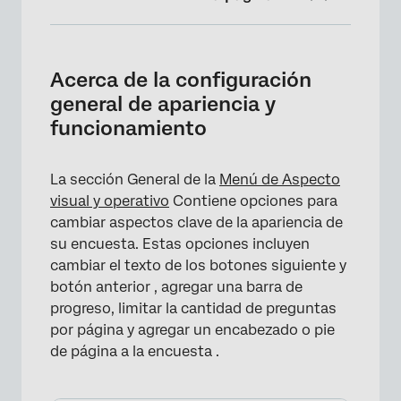
Acerca de la configuración general de
apariencia y funcionamiento
Acerca de la configuración
Cambio del texto de los botones Siguiente y
general de apariencia y
Atrás
funcionamiento
Adición de una barra de progreso
La sección General de la
Menú de Aspecto
Definición de preguntas por página
visual y operativo
Contiene opciones para
Adición de un encabezado o pie de página
cambiar aspectos clave de la apariencia de
en la encuesta
su encuesta. Estas opciones incluyen
cambiar el texto de los botones siguiente y
Preguntas frequentes
botón anterior , agregar una barra de
progreso, limitar la cantidad de preguntas
por página y agregar un encabezado o pie
de página a la encuesta .