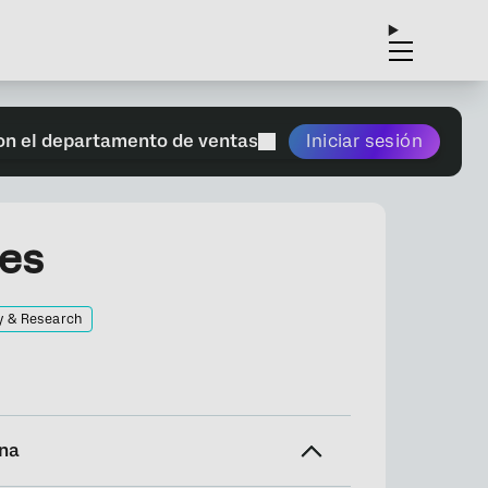
on el departamento de ventas
Iniciar sesión
nes
y & Research
ina