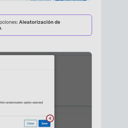
opciones:
Aleatorización de
a
.
×