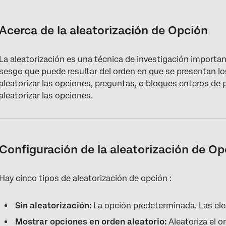
Acerca de la aleatorización de Opción
Configuración de la aleatorización de Opción
Acerca de la aleatorización de Opción
Aleatorización avanzada
La aleatorización es una técnica de investigación important
Conservación del orden de aleatorización
sesgo que puede resultar del orden en que se presentan l
Datos de aleatorización
aleatorizar las opciones,
preguntas
, o
bloques enteros de 
aleatorizar las opciones.
Aleatorización de la Opción en diferentes tipos de proyectos
Configuración de la aleatorización de Op
Hay cinco tipos de aleatorización de opción :
Sin aleatorización:
La opción predeterminada. Las ele
Mostrar opciones en orden aleatorio:
Aleatoriza el o