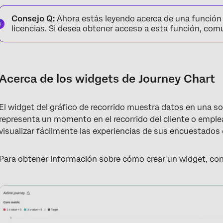
Acerca de los widgets de Journey Chart
Consejo Q:
Ahora estás leyendo acerca de una función 
Habilitación de widgets de gráficos de viaje
licencias. Si desea obtener acceso a esta función, co
Tipos de Dashboards
Compatibilidad de tipo de campo
Acerca de los widgets de Journey Chart
Configuración del Widget
Opciones de visualización
El widget del gráfico de recorrido muestra datos en una s
Filtros de etapas del viaje
representa un momento en el recorrido del cliente o emplea
visualizar fácilmente las experiencias de sus encuestados
Resolución de problemas
Preguntas frequentes
Para obtener información sobre cómo crear un widget, co