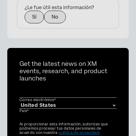
¿Le fue útil esta información?
Sí
No
×
Get the latest news on XM
events, research, and product
launches
Correo electrónico*
País*
Privacy
Al proporcionar esta información, autorizas que
Optin
podremos procesar tus datos personales de
acuerdo con nuestra
política de privacidad
.