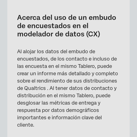
Acerca del uso de un embudo de
encuestados en el modelador de datos (CX)
Acerca del uso de un embudo
Paso 1: Habilitación de los datos del embudo
de encuestados en el
de encuestados
modelador de datos (CX)
Paso 2: Habilitación de datos de Contacto
Al alojar los datos del embudo de
Paso 3: Determine la estructura de su modelo
encuestados, de los contacto e incluso de
de datos
las encuesta en el mismo Tablero, puede
Paso 4: Creación de un conjunto de datos
crear un informe más detallado y completo
del Tablero con datos de Contacto
sobre el rendimiento de sus distribuciones
de Qualtrics . Al tener datos de contacto y
Paso 4: Creación de métricas de embudo
distribución en el mismo Tablero, puede
personalizadas
desglosar las métricas de entrega y
Paso 5: Creación de un Tablero
respuesta por datos demográficos
importantes e información clave del
Mapeo de las Respuestas de la Encuesta con
cliente.
los datos del embudo