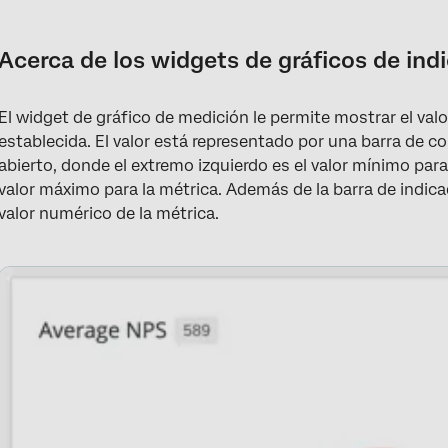
Acerca de los widgets de gráficos de indicadores
Tipos de Dashboards
Acerca de los widgets de gráficos de ind
Compatibilidad de tipo de campo
El widget de gráfico de medición le permite mostrar el valo
Configuración básica
establecida. El valor está representado por una barra de co
Opciones de visualización
abierto, donde el extremo izquierdo es el valor mínimo para
valor máximo para la métrica. Además de la barra de indic
Migración de widgets de gráficos de indicadores heredados
valor numérico de la métrica.
Preguntas frequentes