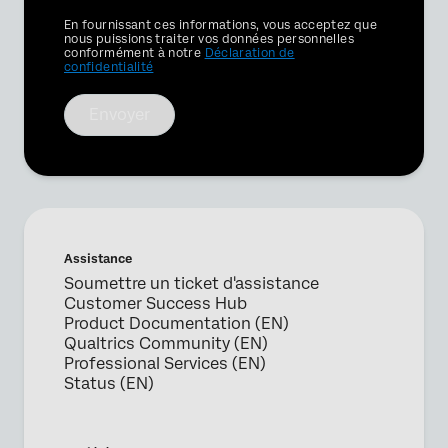
Privacy
En fournissant ces informations, vous acceptez que
Optin
nous puissions traiter vos données personnelles
conformément à notre
Déclaration de
confidentialité
Envoyer
Assistance
Soumettre un ticket d'assistance
Customer Success Hub
Product Documentation (EN)
Qualtrics Community (EN)
Professional Services (EN)
Status (EN)