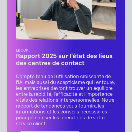
EBOOK_
Rapport 2025 sur l'état des lieux
des centres de contact
Compte tenu de l'utilisation croissante de
l'IA, mais aussi du scepticisme qui l'entoure,
les entreprises devront trouver un équilibre
entre la rapidité, l'efficacité et l'importance
vitale des relations interpersonnelles. Notre
rapport de tendances vous fournira les
informations et les conseils nécessaires
pour pérenniser les opérations de votre
service client.