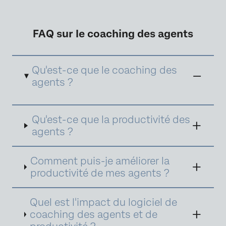
FAQ sur le coaching des agents
Qu'est-ce que le coaching des
agents ?
Contact center agent coaching is a process
Qu'est-ce que la productivité des
aimed at enhancing the performance and
skills of customer service representatives. It
agents ?
involves regular feedback, training sessions,
and performance assessments to improve
communication, problem-solving, and
Comment puis-je améliorer la
product knowledge. Effective coaching helps
productivité de mes agents ?
agents handle customer inquiries more
efficiently, leading to
increased satisfaction
and productivity. By focusing on individual
Quel est l'impact du logiciel de
strengths and areas for improvement,
coaching des agents et de
coaching fosters professional growth and