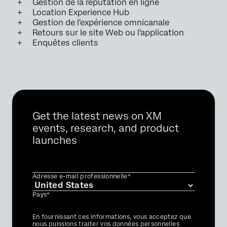
Gestion de la réputation en ligne
Location Experience Hub
Gestion de l'expérience omnicanale
Retours sur le site Web ou l'application
Enquêtes clients
Get the latest news on XM
events, research, and product
launches
Adresse e-mail professionnelle*
Pays*
Privacy
En fournissant ces informations, vous acceptez que
Optin
nous puissions traiter vos données personnelles