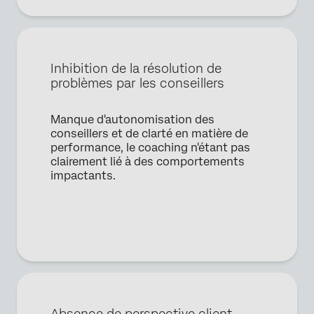
Numéro de téléphone*
Pays*
Privacy
En fournissant ces informations, vous acceptez que nous
Inhibition de la résolution de
Optin
puissions traiter vos données personnelles conformément à
problèmes par les conseillers
notre
Déclaration de confidentialité
Envoyer
Manque d'autonomisation des
conseillers et de clarté en matière de
performance, le coaching n'étant pas
clairement lié à des comportements
impactants.
Absence de perspective client