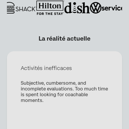
La réalité actuelle
Activités inefficaces
×
Demander une démo
Subjective, cumbersome, and
incomplete evaluations. Too much time
Prénom*
is spent looking for coachable
moments.
Nom*
Société*
Fonction*
Adresse e-mail professionnelle*