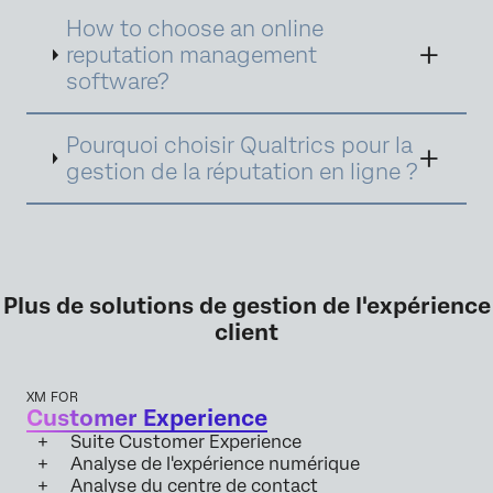
création et l'optimisation du contenu,
How to choose an online
l'engagement auprès des audiences et la
reputation management
réponse aux critiques. Une gestion de la
software?
réputation en ligne efficace permet de
protéger et d'améliorer la réputation,
d'atténuer les crises potentielles et de
Pourquoi choisir Qualtrics pour la
maintenir une présence en ligne positive dans
gestion de la réputation en ligne ?
un monde de plus en plus numérique.
Plus de solutions de gestion de l'expérience
client
XM FOR
Customer Experience
Suite Customer Experience
Analyse de l'expérience numérique
Analyse du centre de contact