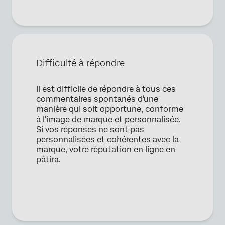
Société*
Fonction*
Adresse e-mail professionnelle*
Numéro de téléphone*
Difficulté à répondre
Pays*
Il est difficile de répondre à tous ces
Privacy
En fournissant ces informations, vous acceptez que nous
Optin
puissions traiter vos données personnelles conformément à
commentaires spontanés d'une
notre
Déclaration de confidentialité
manière qui soit opportune, conforme
à l'image de marque et personnalisée.
Envoyer
Si vos réponses ne sont pas
personnalisées et cohérentes avec la
marque, votre réputation en ligne en
pâtira.