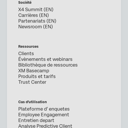
Société
Société*
X4 Summit (EN)
Fonction*
Carrières (EN)
Partenariats (EN)
Adresse e-mail professionnelle*
Newsroom (EN)
Numéro de téléphone*
Pays*
Ressources
Privacy
En fournissant ces informations, vous acceptez que nous
Clients
Optin
puissions traiter vos données personnelles conformément à
Évènements et webinars
notre
Déclaration de confidentialité
Bibliothèque de ressources
XM Basecamp
Envoyer
Produits et tarifs
Trust Center
Cas d’utilisation
Plateforme d' enquetes
Employee Engagement
Entretien depart
Analyse Predictive Client