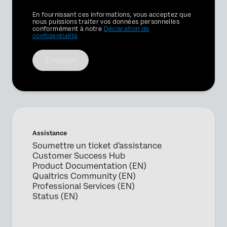
Privacy
En fournissant ces informations, vous acceptez que
Optin
nous puissions traiter vos données personnelles
conformément à notre
Déclaration de
confidentialité
Envoyer
Assistance
Soumettre un ticket d'assistance
Customer Success Hub
×
Product Documentation (EN)
Demander une démo
Qualtrics Community (EN)
Professional Services (EN)
Status (EN)
Prénom*
Nom*