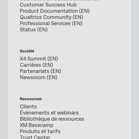
Customer Success Hub
Product Documentation (EN)
Prénom*
Qualtrics Community (EN)
Professional Services (EN)
Nom*
Status (EN)
Société*
Fonction*
Société
Adresse e-mail professionnelle*
X4 Summit (EN)
Numéro de téléphone*
Carrières (EN)
Partenariats (EN)
Pays*
Newsroom (EN)
Privacy
En fournissant ces informations, vous acceptez que nous
Optin
puissions traiter vos données personnelles conformément à
notre
Déclaration de confidentialité
Ressources
Clients
Envoyer
Évènements et webinars
Bibliothèque de ressources
XM Basecamp
Produits et tarifs
Trust Center