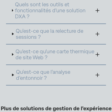
Quels sont les outils et
comprendre le comportement, l'intention et
le ressenti des consommateur·rices sur
fonctionnalités d'une solution
n'importe quelle plateforme et à générer des
DXA ?
données utiles pour vos équipes digitales. Il
s'agit de rassembler des données
quantifiables sur les besoins des
Qu'est-ce que la relecture de
consommateur·rices et sur ce qui est
sessions ?
susceptible de générer le meilleur ROI.
Qu'est-ce qu'une carte thermique
de site Web ?
Qu'est-ce que l'analyse
d'entonnoir ?
Plus de solutions de gestion de l'expérience