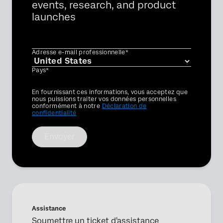
events, research, and product
launches
Adresse e-mail professionnelle*
Pays*
Privacy
En fournissant ces informations, vous acceptez que
Optin
nous puissions traiter vos données personnelles
conformément à notre
Déclaration de
confidentialité
Envoyer
Assistance
×
Demander une démo
Soumettre un ticket d'assistance