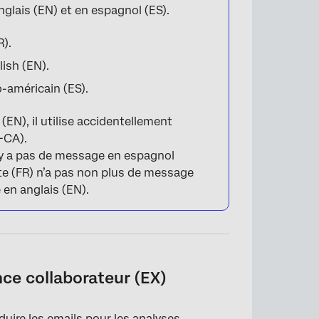
glais (EN) et en espagnol (ES).
R).
ish (EN).
o-américain (ES).
(EN), il utilise accidentellement
-CA).
n’y a pas de message en espagnol
ête (FR) n’a pas non plus de message
en anglais (EN).
nce collaborateur (EX)
ire les emails pour les analyses