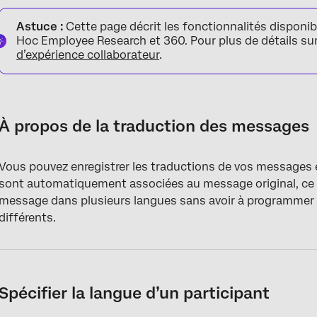
À propos de la traduction des messages
Astuce :
Cette page décrit les fonctionnalités disponi
Spécifier la langue d’un participant
Hoc Employee Research et 360. Pour plus de détails sur
d’expérience collaborateur
.
Traduire les messages relatifs à l’expérience collaborateur (EX)
Traduire les messages électroniques 360
À propos de la traduction des messages
Vous pouvez enregistrer les traductions de vos messages 
sont automatiquement associées au message original, ce
message dans plusieurs langues sans avoir à programmer d
différents.
Spécifier la langue d’un participant