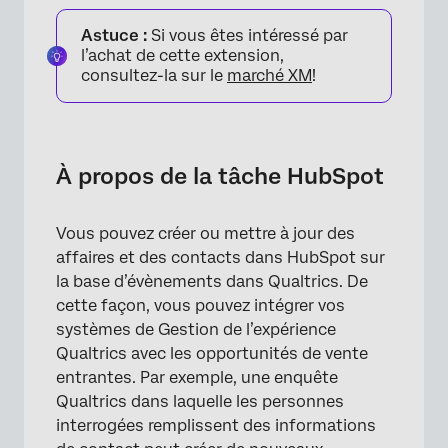
À propos de la tâche HubSpot
Astuce :
Si vous êtes intéressé par
Mise en place d’une tâche HubSpot
l’achat de cette extension,
consultez-la sur le
marché XM
!
Sociétés
Abonnements du contact
Contacts
À propos de la tâche HubSpot
Objets personnalisés
Vous pouvez créer ou mettre à jour des
Contrats
affaires et des contacts dans HubSpot sur
Tickets
la base d’évènements dans Qualtrics. De
cette façon, vous pouvez intégrer vos
FAQs
systèmes de Gestion de l’expérience
Qualtrics avec les opportunités de vente
entrantes. Par exemple, une enquête
Qualtrics dans laquelle les personnes
interrogées remplissent des informations