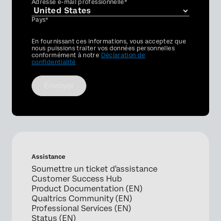
Adresse e-mail professionnelle*
Pays*
Privacy
En fournissant ces informations, vous acceptez que
Optin
nous puissions traiter vos données personnelles
conformément à notre
Déclaration de
confidentialité
Envoyer
Assistance
Soumettre un ticket d'assistance
Customer Success Hub
Product Documentation (EN)
Qualtrics Community (EN)
Professional Services (EN)
Status (EN)