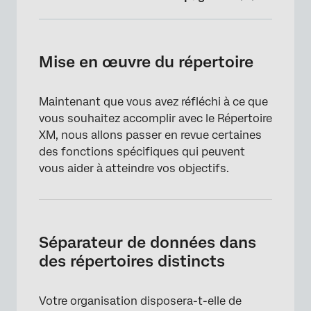
Mise en œuvre du répertoire
Séparateur de données dans des répertoires
Mise en œuvre du répertoire
distincts
Configuration des utilisateurs et
Maintenant que vous avez réfléchi à ce que
autorisations
vous souhaitez accomplir avec le Répertoire
XM, nous allons passer en revue certaines
Hygiène des données
des fonctions spécifiques qui peuvent
Remplir les répertoires avec des contacts et
vous aider à atteindre vos objectifs.
leurs données opérationnelles
Limiter la fréquence des contacts avec les
clients
Séparateur de données dans
des répertoires distincts
Votre organisation disposera-t-elle de