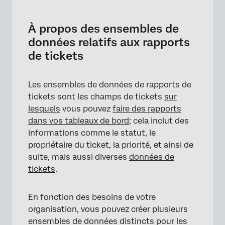
À propos des ensembles de données relatifs
aux rapports de tickets
À propos des ensembles de
Création de tickets de rapports
données relatifs aux rapports
de tickets
Création des champs de tickets
Restrictions de données de ticket
Les ensembles de données de rapports de
Création de Tickets Reports Datasets dans
tickets sont les champs de tickets
sur
les tableaux de bord
lesquels
vous pouvez
faire des rapports
dans vos tableaux de bord
; cela inclut des
Création des rapports de tickets
informations comme le statut, le
Modification des ensembles de données de
propriétaire du ticket, la priorité, et ainsi de
rapports de tickets existants
suite, mais aussi diverses
données de
tickets
.
En fonction des besoins de votre
organisation, vous pouvez créer plusieurs
ensembles de données distincts pour les