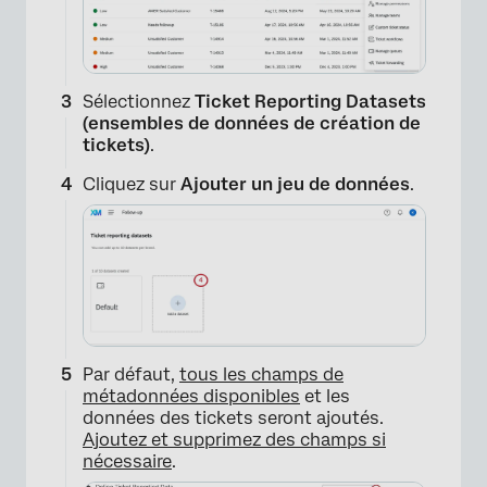
Sélectionnez
Ticket Reporting Datasets
(ensembles de données de création de
tickets)
.
Cliquez sur
Ajouter un jeu de données
.
Par défaut,
tous les champs de
métadonnées disponibles
et les
données des tickets seront ajoutés.
Ajoutez et supprimez des champs si
nécessaire
.