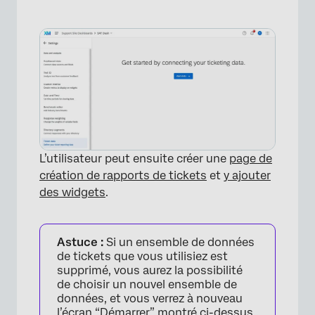
L’utilisateur peut ensuite créer une
page de
création de rapports de tickets
et
y ajouter
des widgets
.
×
Astuce :
Si un ensemble de données
de tickets que vous utilisiez est
supprimé, vous aurez la possibilité
de choisir un nouvel ensemble de
données, et vous verrez à nouveau
l’écran “Démarrer” montré ci-dessus.