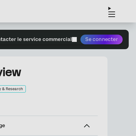
tacter le service commercial
Se connecter
view
y & Research
ge