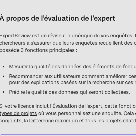
À propos de l’évaluation de l’expert
Utilisation de l’évaluation expert
À propos de l’évaluation de l’expert
Que vérifie ExpertReview ?
ExpertReview est un réviseur numérique de vos enquêtes. L
chercheurs à s’assurer que leurs enquêtes recueillent des
possède 3 fonctions principales :
Mesurer la qualité des données des éléments de l’enquê
Recommander aux utilisateurs comment améliorer ces 
pour des explications basées sur la recherche sur ce
Prédire la qualité des données qui seront collectées.
Si votre licence inclut l’Évaluation de l’expert, cette fonc
types de projets
où vous personnalisez une enquête. Cela c
conjoints
, la
Différence maximum
et tous les
projets relat