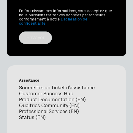
Privacy
En fournissant ces informations, vous acceptez que
Optin
nous puissions traiter vos données personnelles
conformément à notre
Déclaration de
confidentialité
Envoyer
Assistance
Soumettre un ticket d'assistance
Customer Success Hub
Product Documentation (EN)
Qualtrics Community (EN)
Professional Services (EN)
Status (EN)