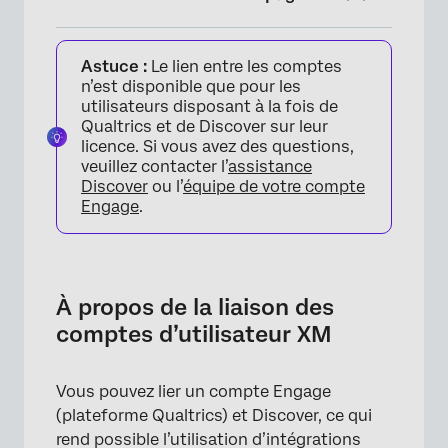
À propos de la liaison des comptes
Astuce :
Le lien entre les comptes
d’utilisateur XM
n’est disponible que pour les
Liaison manuelle des comptes en tant
utilisateurs disposant à la fois de
Qualtrics et de Discover sur leur
qu’administration
licence. Si vous avez des questions,
Lier manuellement des comptes en tant
veuillez contacter l’
assistance
Discover
ou l’
équipe de votre compte
qu’utilisateur
Engage
.
Synchronisation automatique des comptes
d’utilisateurs XM
Logins unifiés pour les comptes d’utilisateurs
À propos de la liaison des
XM
comptes d’utilisateur XM
Vous pouvez lier un compte Engage
(plateforme Qualtrics) et Discover, ce qui
rend possible l’utilisation d’intégrations