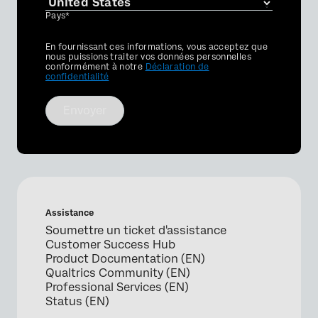
Pays*
Privacy
En fournissant ces informations, vous acceptez que
Optin
nous puissions traiter vos données personnelles
conformément à notre
Déclaration de
confidentialité
Envoyer
Assistance
Soumettre un ticket d'assistance
Customer Success Hub
Product Documentation (EN)
Qualtrics Community (EN)
Professional Services (EN)
Status (EN)