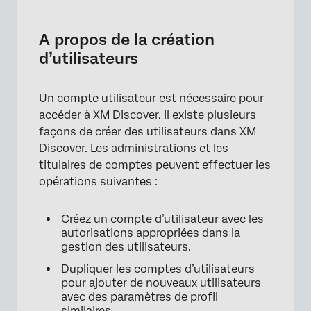
A propos de la création d’utilisateurs
Ajouter un nouvel utilisateur
A propos de la création
d’utilisateurs
Dupliquer un compte d’utilisateur
Exigences en matière d’adresse électronique
Un compte utilisateur est nécessaire pour
Téléchargement en masse d’utilisateurs
accéder à XM Discover. Il existe plusieurs
façons de créer des utilisateurs dans XM
Discover. Les administrations et les
titulaires de comptes peuvent effectuer les
opérations suivantes :
Créez un compte d’utilisateur avec les
autorisations appropriées dans la
gestion des utilisateurs.
Dupliquer les comptes d’utilisateurs
pour ajouter de nouveaux utilisateurs
avec des paramètres de profil
similaires.