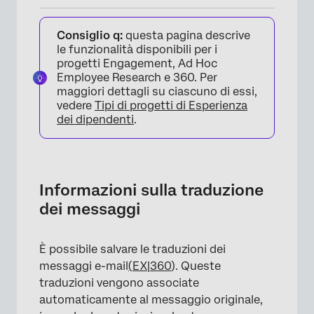
Informazioni sulla traduzione dei messaggi
Consiglio q:
questa pagina descrive
Specificare la lingua del partecipante
le funzionalità disponibili per i
progetti Engagement, Ad Hoc
Tradurre i messaggi relativi all’Esperienza dei
Employee Research e 360. Per
dipendenti (EX)
maggiori dettagli su ciascuno di essi,
vedere
Tipi di progetti di Esperienza
Traduzione di 360 messaggi e-mail
dei dipendenti
.
Informazioni sulla traduzione
dei messaggi
È possibile salvare le traduzioni dei
messaggi e-mail
(
EX|360
). Queste
traduzioni vengono associate
automaticamente al messaggio originale,