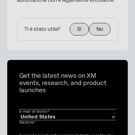
automatiche non è legalmente vincolante.
Ti è stato utile?
Sì
No
×
Get the latest news on XM
events, research, and product
launches
E-mail di lavoro*
Nazione*