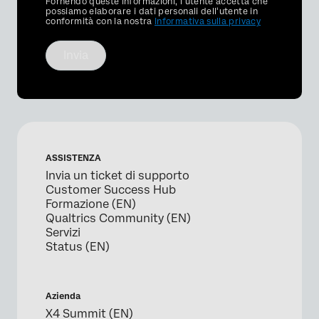
Privacy
Fornendo queste informazioni, l'utente accetta che
Optin
possiamo elaborare i dati personali dell'utente in
conformità con la nostra
Informativa sulla privacy
Invia
ASSISTENZA
Invia un ticket di supporto
Customer Success Hub
Formazione (EN)
Qualtrics Community (EN)
Servizi
Status (EN)
Azienda
X4 Summit (EN)