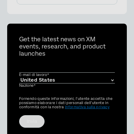
Get the latest news on XM
events, research, and product
launches
E-mail di lavoro*
Nazione*
Privacy
Fornendo queste informazioni, l'utente accetta che
Optin
possiamo elaborare i dati personali dell'utente in
conformità con la nostra
Informativa sulla privacy
Invia