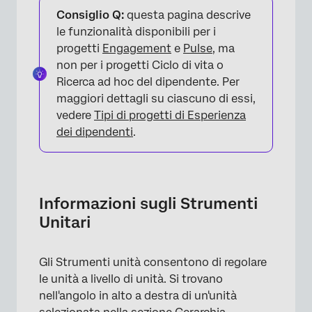
Consiglio Q:
questa pagina descrive
Lista degli strumenti dell'Unità
le funzionalità disponibili per i
progetti
Engagement
e
Pulse
, ma
FAQs
non per i progetti Ciclo di vita o
Ricerca ad hoc del dipendente. Per
maggiori dettagli su ciascuno di essi,
vedere
Tipi di progetti di Esperienza
dei dipendenti
.
Informazioni sugli Strumenti
Unitari
Gli Strumenti unità consentono di regolare
le unità a livello di unità. Si trovano
nell'angolo in alto a destra di un'unità